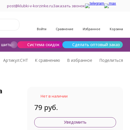
post@klubki-v-korzinke.ru
Заказать звонок
Войти
Сравнение
Избранное
Корзина
и шитья
Шерсть для валяния
Система скидок
Сделать оптовый заказ
Артикул:
СНТ
К сравнению
В избранное
Поделиться
a
Нет в наличии
79 руб.
Уведомить