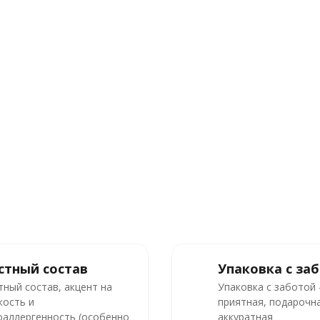
стный состав
Упаковка с за
тный состав, акцент на
Упаковка с заботой
кость и
приятная, подарочна
оаллергенность (особенно
аккуратная