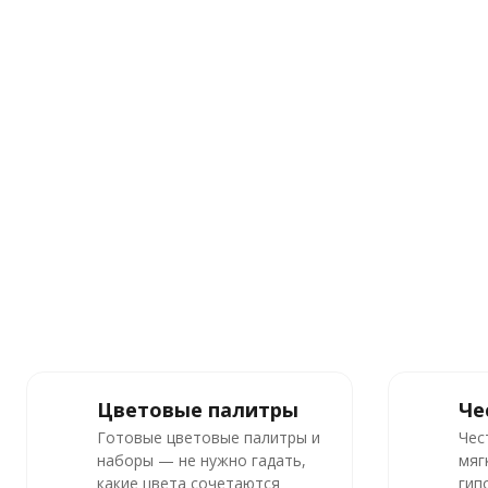
Цветовые палитры
Че
Готовые цветовые палитры и
Чес
наборы — не нужно гадать,
мяг
какие цвета сочетаются
гип