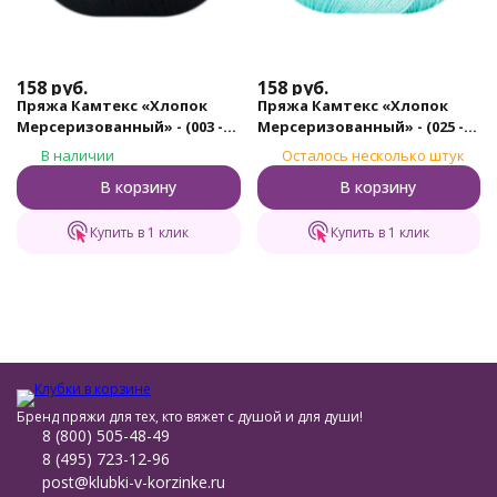
158
руб.
158
руб.
Пряжа Камтекс «Хлопок
Пряжа Камтекс «Хлопок
Мерсеризованный» - (003 -
Мерсеризованный» - (025 -
Черный)
Мята)
В наличии
Осталось несколько штук
В корзину
В корзину
Купить в 1 клик
Купить в 1 клик
Бренд пряжи для тех, кто вяжет с душой и для души!
8 (800) 505-48-49
8 (495) 723-12-96
post@klubki-v-korzinke.ru