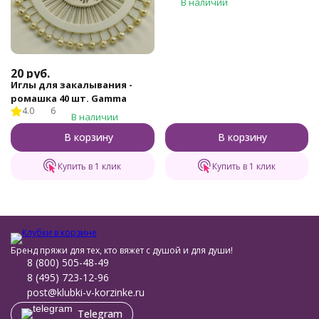
В наличии
20
руб.
Иглы для закалывания -
ромашка 40 шт. Gamma
4.0
6
В наличии
В корзину
В корзину
Купить в 1 клик
Купить в 1 клик
Бренд пряжи для тех, кто вяжет с душой и для души!
8 (800) 505-48-49
8 (495) 723-12-96
post@klubki-v-korzinke.ru
Telegram