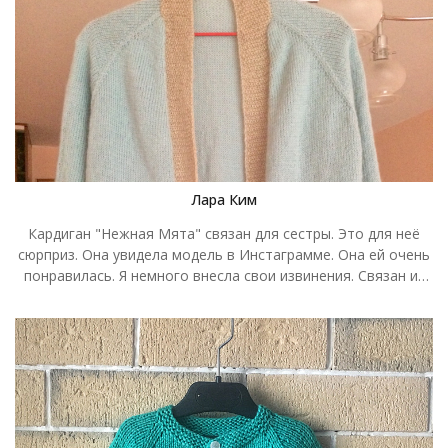
вариант для подарка на День рождения. Я вязала его для
своей сестры. Рыжий - её любимый цвет и он очень красиво
сочетается с осенними пейзажами. К цвету я подобрала
узор "соты", хотелось чего-то фактурного, рельефного. Я
уже вязала свитер с таким узором и сделать расчёт было
несложно. Вязала из пряжи Пехорка "Перспективная"
спицами номер 3 (резинку 2,5). На изготовление у меня ушло
ровно 5 мотков и около 3-х недель (по вечерам в
свободное время). Пришлось немного помучиться с
Лара Ким
карманами, которые в итоге я решила вообще убрать,
потому что они создавали объем там, где он нежелателен.
Кардиган "Нежная Мята" связан для сестры. Это для неё
Рукав решила вязать спущенный, благодаря узору линия
сюрприз. Она увидела модель в Инстаграмме. Она ей очень
сшивания почти не видна. Размер изделия 44 (свободного
понравилась. Я немного внесла свои извинения. Связан из
прилегания) на Ог 86-90 см, длина 65 см.
Angora Gold Alize 114 *3 мотка -мята и 543 -1 моток кофе с
молоком.