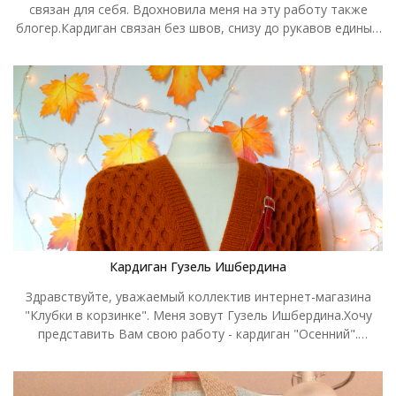
связан для себя. Вдохновила меня на эту работу также
блогер.Кардиган связан без швов, снизу до рукавов единым
полотном, рукава завязываются регланом. Кардиган очень
уютный, а цвет мне очень нравится, как у черники с
переливом.Пряжа Lanagold Alize, номер 215, цвет черника.
Связала спицами 4,5 и 5,5, ушло 7 моточков по 100 грамм.
Размер 50.
Кардиган Гузель Ишбердина
Здравствуйте, уважаемый коллектив интернет-магазина
"Клубки в корзинке". Меня зовут Гузель Ишбердина.Хочу
представить Вам свою работу - кардиган "Осенний".
Именно приближающаяся "золотая осень" послужила
источником вдохновения для его создания. Кардиган в это
время года - вещь незаменимая. К тому же это отличный