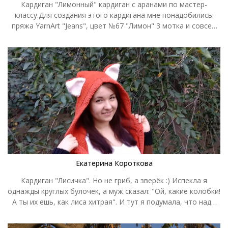
Кардиган "Лимонный" кардиган с аранами по мастер-
классу.Для создания этого кардигана мне понадобились:
пряжа YarnArt "Jeans", цвет №67 "Лимон" 3 мотка и совсем
немножко от четвертого, спицы №3,5 и №3 для резинок.
Екатерина Короткова
Кардиган "Лисичка". Но не гриб, а зверёк :) Испекла я
однажды круглых булочек, а муж сказал: "Ой, какие колобки!
А ты их ешь, как лиса хитрая". И тут я подумала, что надо
бы мне кардик с капюшоном, чтобы в нем есть колобков,
пока они от меня не сбежали. Зашла к вам на сайт за