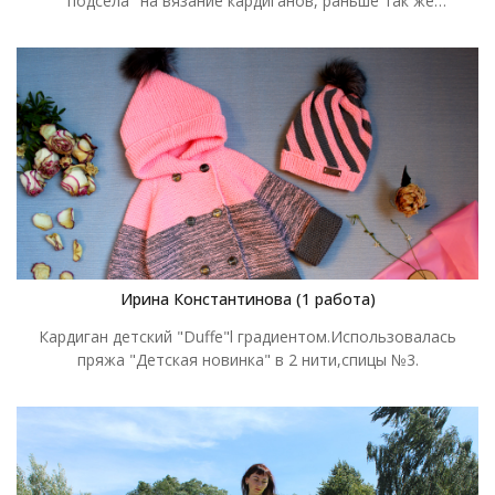
"подсела" на вязание кардиганов, раньше так же
увлекалась пончо и накидками, а теперь захотелось
нового, спасибо за конкурс, он как раз сподвиг на смену
любимых моделей
Ирина Константинова (1 работа)
Кардиган детский "Duffe"l градиентом.Использовалась
пряжа "Детская новинка" в 2 нити,спицы №3.