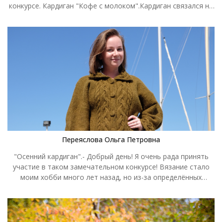
конкурсе. Кардиган "Кофе с молоком".Кардиган связался на
одном дыхании, пряжа Газзал Беби Коттон, цвет 3434 Кофе
с молоком, крючок № 3, размер 48, расход пряжи 500 гр.
Пряжа очень понравилась, кардиган не растянулся после
ВТО, очень приятный в носке.
Переяслова Ольга Петровна
"Осенний кардиган".- Добрый день! Я очень рада принять
участие в таком замечательном конкурсе! Вязание стало
моим хобби много лет назад, но из-за определённых
обстоятельств, уделить ему время я смогла только сейчас.
Данное изделие - одно из моих первых, было связано по
случаю дня рождения моей младшей дочери Елизаветы
(кстати это она на фото). Лиза уже два года живет вдали от