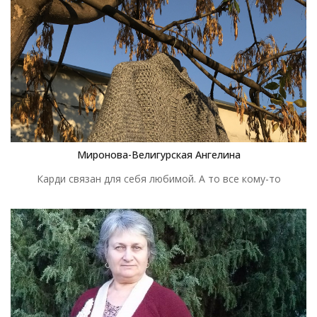
пряжей и увидела конкурс. "Вот так совпадение," -
подумала я. И связала кардиган. Вязала на спицах №3.5.
Размер примерно 44. Ушло 400г терракотовой пряжи, около
30г белой, 50г черной и 80г каштановой "Зимняя премьера"
от Пехорки.
Миронова-Велигурская Ангелина
Карди связан для себя любимой. А то все кому-то