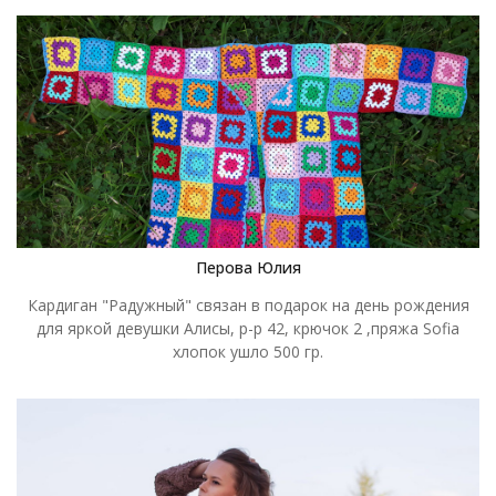
Спасибо Вам Клубки в корзинке за возможность
участвовать в таких интересных конкурсах и побороться за
сертификаты с настоящими профессионалами в вязании.
Кардиган связан в подарок подруге, для летних вечерних
прогулок по своему загородному участку. Была просьба
связать легкий , невесомый но согревающий кардиган.
Поэтому выбор пал на мягкую пряжу Alize Angora Gold цвет
Жемчужно-Розовый . Работа выполнена спицами номер 3.5 ,
связан лицевой гладью. Расход пряжи всего 3 мотка по
100гр на размер 946-48-50). На фото девушка с 46
размером. Получился универсальный кардиган, который
Перова Юлия
всегда можно дополнить брошью или современными
значками.
Кардиган "Радужный" связан в подарок на день рождения
для яркой девушки Алисы, р-р 42, крючок 2 ,пряжа Sofia
хлопок ушло 500 гр.