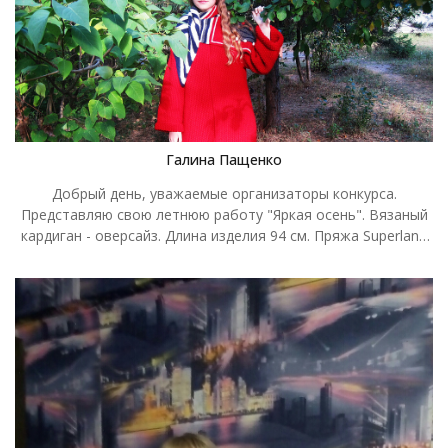
своим расчетам, так как в МК пряжа была указана другая
(р-р 46). Вязала спицами №6, очень быстро и легко
связалось такое большое изделие. Кардиган получился
очень теплый, уютный, хочется завернуться в него. Пряжи
ушло почти 1кг.Пряжа Пехорка «Молодежная» (868 - Пудра).
Галина Пащенко
Добрый день, уважаемые организаторы конкурса.
Представляю свою летнюю работу "Яркая осень". Вязаный
кардиган - оверсайз. Длина изделия 94 см. Пряжа Superlana
Maxi Alize. Цвет 56. Спицы 5,0 мм. Расход ровно 1200 грамм.
Связан обычным узором - путанка . Горловина обработана
крючком №2 . Потайная застёжка. Пуговица диаметром 5 см
, носит декоративный характер. Обвязана пряжей , крючок
№2 . Теплый, очень уютный . Модель у меня стеснительная
от природы.. не взыщите.