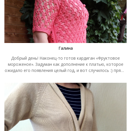
Галина
Добрый день! Наконец-то готов кардиган «Фруктовое
мороженое». Задуман как дополнение к платью, которое
ожидало его появления целый год, и вот случилось :) пряжа
Газзал Бэби Коттон, крючок 3.5, понадобилось всего-то 7
моточков, размер 46-48. Спасибо, что не даете нам скучать