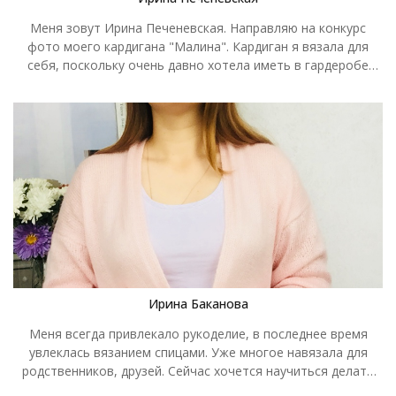
Меня зовут Ирина Печеневская. Направляю на конкурс
фото моего кардигана "Малина". Кардиган я вязала для
себя, поскольку очень давно хотела иметь в гардеробе
малиновый карди. Несмотря на свой яркий цвет, кардиган
очень универсалкке и отлично смотрится со многими
вещами в разных стилях. Кардиган вязала из Пехорки
"Осенняя" спицами №8. Ушло 4 мотка на размер 46-48. Узор
"Ракушки" на лицевой глади. Ракушки и яркий малиновый
цвет стали изюминками кардигана, а его простой крой
только подчеркнул универсальность. Спасибо за такую
замечательную возможность участвовать в конкурсе!
Ирина Баканова
Меня всегда привлекало рукоделие, в последнее время
увлеклась вязанием спицами. Уже многое навязала для
родственников, друзей. Сейчас хочется научиться делать
это качественнее и возможно зарабатывать на этом.