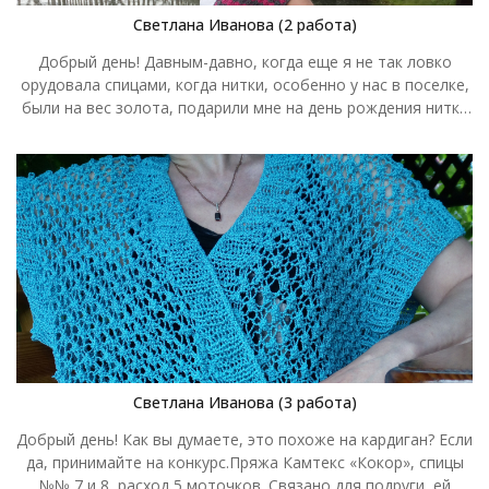
Светлана Иванова (2 работа)
Добрый день! Давным-давно, когда еще я не так ловко
орудовала спицами, когда нитки, особенно у нас в поселке,
были на вес золота, подарили мне на день рождения нитки
именно таких расцветок. И связала я себе джемпер серый с
розовой треугольной вставкой на груди. Поэтому путь это
будет «Воспоминание». Что сделаю с кардиганом? Еще не
решила. Людей хороших много, может подарю. Спицы 5,
Камтекс «Кокор»
Светлана Иванова (3 работа)
Добрый день! Как вы думаете, это похоже на кардиган? Если
да, принимайте на конкурс.Пряжа Камтекс «Кокор», спицы
№№ 7 и 8, расход 5 моточков. Связано для подруги, ей