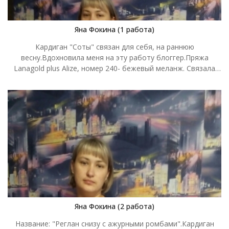
Яна Фокина (1 работа)
Кардиган "Соты" связан для себя, на раннюю
весну.Вдохновила меня на эту работу блоггер.Пряжа
Lanagold plus Alize, номер 240- бежевый меланж. Связала
спицами 7 и 8, ушло 8 моточков по 100 грамм. Размер 50
Яна Фокина (2 работа)
Название: "Реглан снизу с ажурными ромбами".Кардиган