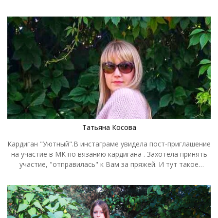
работу, делая её «своей». Израсходовала почти 900
хороший фон для других картин И хороший тон знать не ты
граммов (18 мотков) на размер 46-48. Результат превзошёл
один... (Александр Шиленков) В своей работе использовала
все мои ожидания! Я очень ждала приезда дочери, чтобы
пряжу Egitto, цвет светло-бежевый, спицы номер 4, расход
сделать фотографии на конкурс. Надеюсь, что фотографии
материала 750гр. Размер изделия 46.
дают полное представление о моём первом, и уж точно не
последнем(!), кардигане. Кардиган стал любимой одеждой
моей дочери, виновницы и вдохновительницы моей
большой авантюры. Почему авантюра? Так участие в
конкурсе и есть авантюрная игра! Почему большая?
Потому, что в течение трёх недель (весь мой отпуск!) была
проделана огромная работа от выбора и заказа пряжи,
преодоления сомнений до творческого воплощения своего
проекта! А кардиганы мне теперь нравятся! Спасибо
Татьяна Косова
Конкурсу!
Кардиган "Уютный".В инстаграме увидела пост-приглашение
на участие в МК по вязанию кардигана . Захотела принять
участие, "отправилась" к Вам за пряжей. И тут такое
совпадение - увидела Ваше объявление о проведении
конкурса. Ну как было не принять участие!? Сроки
проведения МК были ограничены, переживала, что пока
получу пряжу, МК будет подходить к концу. Но заказ был
отправлен очень быстро, все успела. Вязала для себя, по