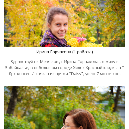
семьи и я решила ей приготовить такой вот тёплый
подарок, чтобы он всегда напоминал моей доченьке обо
мне и о родном доме, где ее любят и всегда ждут. В этот
кардиган я вложила свою душу и сердце, надеюсь он будет
согревать мою Лизу много-много лет. Изделие связано в
две нити спицами номер 4. Размер изделия: 46. Расход: 1кг
500гр.
Ирина Горчакова (1 работа)
Здравствуйте. Меня зовут Ирина Горчакова , я живу в
Забайкалье, в небольшом городе Хилок.Красный кардиган "
Яркая осень" связан из пряжи "Daisy", ушло 7 моточков.
Связан из мотивов крючком номер 2, 48 размера на заказ
подруге в Германию.